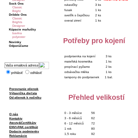
Sock Ons
rukavičky
3 ks
Classic
fusak
1 ks
Bright
Dribble Ons
svetřík s čepičkou
2 ks
Classic
overal zimní
1 ks
Brights
Designer
Kúpacie maňušky
bavlna
polyester
Potřeby pro kojení
Novinky
Odporúčame
podprsenka na kojení
3 ks
mateřská kosmetika
1 ks
propínací pyžamo
2 ks
odsávačka mléka
1 ks
prihlásiť
odhlásiť
tampony do podprsenek
1 bal.
Porovnanie plienok
Výbavička dieťata
Přehled velikostí
Od plienok k nočníku
0 - 3 měsíce
56
O nás
3 - 6 měsíců
62
Kontakty
Atesty&Certifikáty
6 - 12 měsíců
72
ENVI-PAK certifikát
1 rok
80
Dodacie podmienky
1,5 roku
92
Reklamácie