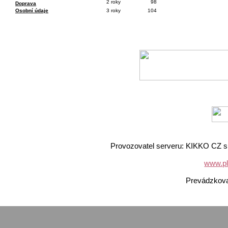
2 roky
98
Doprava
Osobní údaje
3 roky
104
Provozovatel serveru: KIKKO CZ s.
www.pl
Prevádzkov