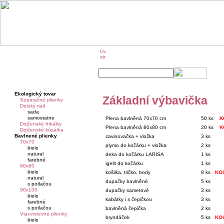
O značke KIKKO
KIKKO na veľtrhoch
Ekologický tovar
Základní výbavička
Separačné plienky
Detský riad
sada
samostatne
Plena bavlněná 70x70 cm
50 ks
K
Dojčenské hrkálky
Plena bavlněná 80x80 cm
20 ks
K
Dojčenské kúsátka
Bavlnené plienky
zavinovačka + vložka
3 ks
70x70
plymo do kočárku + vložka
2 ks
biele
natural
deka do kočárku LARISA
1 ks
farebné
igelit do kočárku
1 ks
80x80
biele
košilka, tričko, body
8 ks
KO
natural
dupačky bavlněné
5 ks
s potlačou
90x100
dupačky sametové
3 ks
biele
kabátky i s čepičkou
3 ks
farebné
s potlačou
bavlněná čepička
2 ks
Viacvrstevné plienky
bryndáček
5 ks
KO
biele