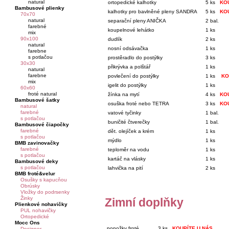
natural
ortopedické kalhotky
5 ks
KO
Bambusové plienky
kalhotky pro bavlněné pleny SANDRA
5 ks
KO
70x70
natural
separační pleny ANIČKA
2 bal.
farebné
koupelnové lehátko
1 ks
mix
90x100
dudlík
2 ks
natural
nosní odsávačka
1 ks
farebne
s potlačou
prostěradlo do postýlky
3 ks
30x30
přikrývka a polštář
1 ks
natural
farebne
povlečení do postýlky
1 ks
KO
mix
igelit do postýlky
1 ks
60x60
froté natural
žínka na mytí
4 ks
KO
Bambusové šatky
osuška froté nebo TETRA
3 ks
KO
natural
farebné
vatové tyčinky
1 bal.
s potlačou
buničité čtverečky
1 bal.
Bambusové čiapočky
farebné
dět. olejíček a krém
1 ks
s potlačou
mýdlo
1 ks
BMB zavinovačky
farebné
teploměr na vodu
1 ks
s potlačou
kartáč na vlásky
1 ks
Bambusové deky
s potlačou
lahvička na pití
2 ks
BMB froté&velur
Osušky s kapucňou
Obrúsky
Vložky do podrsenky
Žinky
Zimní doplňky
Plienkové nohavičky
PUL nohavičky
Ortopedické
Mocc Ons
ponožky froté
3 ks
KOUPÍTE U NÁS
Designer