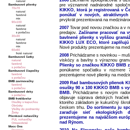
natural
pre významné nadnárodné spoločno
Bambusové plienky
70x70
KIKKO, ktorá je registrovaná v Č
natural
ponúkať v nových, atraktívnyc
farebné
mix
prvýkrát prezentovaná na medzinárod
90x100
natural
2007
Tovar pod novou značkou a v 
farebne
predajov.
Začíname pracovať na v
s potlačou
30x30
bavlnené plienky s vyššou gramá
natural
KIKKO LUX ECO, ktoré zaplňujú 
farebne
mix
Nové produkty prezentujeme na medzi
60x60
froté natural
2008
Prichádzame s novinkou – muš
Bambusové šatky
viskózy a bavlny s výraznou gram
natural
farebné
Plienky so značkou KIKKO BMB zap
s potlačou
ponúkame spočiatku v rozmere 7
Bambusové čiapočky
prezentujeme nové plienky na medzin
farebné
s potlačou
BMB zavinovačky
2009
Rad bambusových plienok KIK
farebné
osušky 90 x 100 KIKKO BMB s vy
s potlačou
Bambusové deky
BMB.
Prichádzame s novým rado
s potlačou
objavuje súprava detských hračie
BMB froté&velur
ktorého základom je kukuričný škro
Osušky s kapucňou
Obrúsky
českom trhu.
Do sortimentu ju s
Vložky do podrsenky
zaraďuje sieť ekologických d
Žinky
Plienkové nohavičky
prezentujeme na najväčšom euró
PUL nohavičky
nad Rýnom.
Ortopedické
Mocc Ons
2010 Na Slovensku naše bamb
Designer