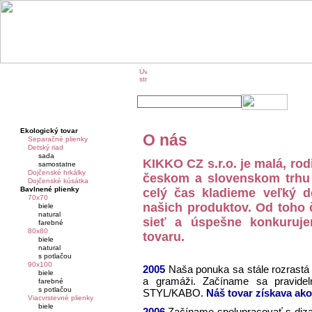
O značke KIKKO
KIKKO na veľtrhoch
Ekologický tovar
O nás
Separačné plienky
Detský riad
sada
KIKKO CZ s.r.o. je malá, ro
samostatne
Dojčenské hrkálky
českom a slovenskom trhu 
Dojčenské kúsátka
Bavlnené plienky
celý čas kladieme veľký dô
70x70
našich produktov. Od toho 
biele
natural
sieť a úspešne konkuruj
farebné
80x80
tovaru.
biele
natural
s potlačou
90x100
2005
Naša ponuka sa stále rozrastá
biele
a gramáži. Začíname sa pravideln
farebné
s potlačou
STYL/KABO.
Náš tovar získava ako
Viacvrstevné plienky
biele
2006
Začíname spolupracovať s dizaj