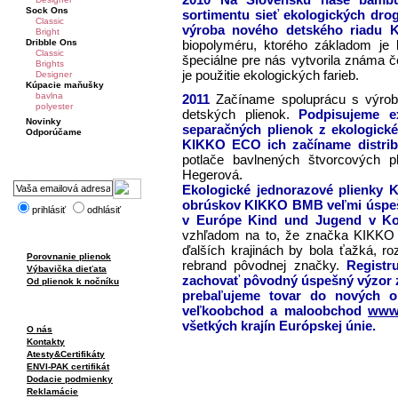
Sock Ons
sortimentu sieť ekologických dro
Classic
výroba nového detského riadu
Bright
Dribble Ons
biopolyméru, ktorého základom je 
Classic
špeciálne pre nás vytvorila známa
Brights
je použitie ekologických farieb.
Designer
Kúpacie maňušky
bavlna
2011
Začíname spoluprácu s výrob
polyester
detských plienok.
Podpisujeme ex
Novinky
separačných plienok z ekologic
Odporúčame
KIKKO ECO ich začíname distribu
potlače bavlnených štvorcových pl
Hegerová.
Ekologické jednorazové plienky
obrúskov KIKKO BMB veľmi úspeš
prihlásiť
odhlásiť
v Európe Kind und Jugend v Ko
vzhľadom na to, že značka KIKKO je
ďalších krajinách by bola ťažká, r
Porovnanie plienok
rebrand pôvodnej značky.
Regist
Výbavička dieťata
zachovať pôvodný úspešný výzor z
Od plienok k nočníku
prebaľujeme tovar do nových o
veľkoobchod a maloobchod
www.
všetkých krajín Európskej únie.
O nás
Kontakty
Atesty&Certifikáty
ENVI-PAK certifikát
Dodacie podmienky
Reklamácie