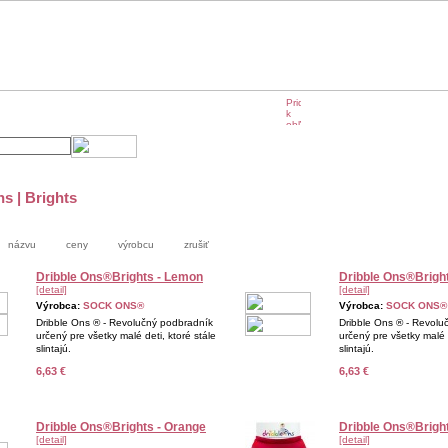
e KIKKO
KIKKO na veľtrhoch
KIKKO v médiách
s | Brights
názvu
ceny
výrobcu
zrušiť
Dribble Ons®Brights - Lemon
Dribble Ons®Bright
[detail]
[detail]
Výrobca:
SOCK ONS®
Výrobca:
SOCK ONS®
Dribble Ons ® - Revolučný podbradník
Dribble Ons ® - Revolu
určený pre všetky malé deti, ktoré stále
určený pre všetky malé d
slintajú.
slintajú.
6,63 €
6,63 €
Dribble Ons®Brights - Orange
Dribble Ons®Bright
[detail]
[detail]