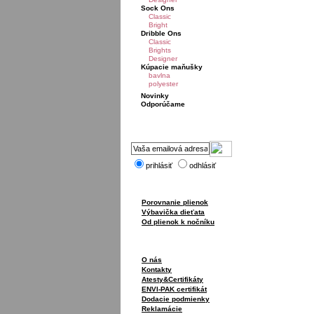
Sock Ons
Classic
Bright
Dribble Ons
Classic
Brights
Designer
Kúpacie maňušky
bavlna
polyester
Novinky
Odporúčame
prihlásiť
odhlásiť
Porovnanie plienok
Výbavička dieťata
Od plienok k nočníku
O nás
Kontakty
Atesty&Certifikáty
ENVI-PAK certifikát
Dodacie podmienky
Reklamácie