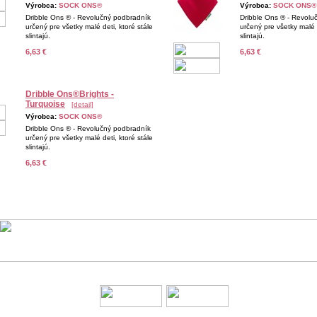
Výrobca:
SOCK ONS®
Výrobca:
SOCK ONS®
Dribble Ons ® - Revolučný podbradník
Dribble Ons ® - Revolu
určený pre všetky malé deti, ktoré stále
určený pre všetky malé d
slintajú.
slintajú.
6,63 €
6,63 €
Dribble Ons®Brights -
Turquoise
[detail]
Výrobca:
SOCK ONS®
Dribble Ons ® - Revolučný podbradník
určený pre všetky malé deti, ktoré stále
slintajú.
6,63 €