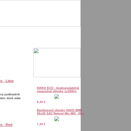
s - Lime
KIKKO ECO - biodegradabilné
separačné plienky 1x200ks
čný podbradník
eti, ktoré stále
8,49 €
Bambusové plienky XKKO BMB
30x30 S&C Natural Mix MIX - 9ks
7,20 €
s - Red