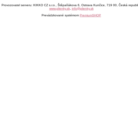
Provozovatel serveru: KIKKO CZ s.r.o., Štěpaňákova 6, Ostrava Kunčice, 719 00, Česká republ
www.plienky.sk
,
info@plienky.sk
Prevádzkované systémom
PremiumSHOP