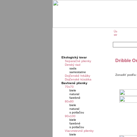
O značk
Ekologický tovar
Dribble On
Separačné plienky
Detský riad
sada
samostatne
Zoradiť podľa:
Dojčenské hrkálky
Dojčenské kúsátka
Bavlnené plienky
70x70
biele
natural
farebné
80x80
biele
natural
s potlačou
90x100
biele
farebné
s potlačou
Viacvrstevné plienky
biele