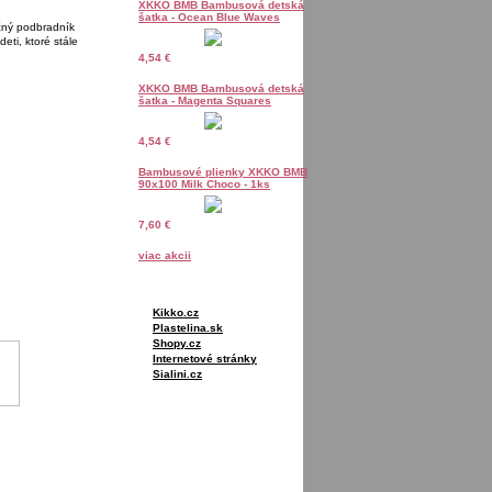
XKKO BMB Bambusová detská
šatka - Ocean Blue Waves
čný podbradník
eti, ktoré stále
4,54 €
XKKO BMB Bambusová detská
šatka - Magenta Squares
4,54 €
Bambusové plienky XKKO BMB
90x100 Milk Choco - 1ks
7,60 €
viac akcii
Kikko.cz
Plastelina.sk
Shopy.cz
Internetové stránky
Sialini.cz