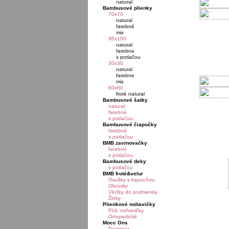
natural
Bambusové plienky
70x70
natural
farebné
mix
90x100
natural
farebne
s potlačou
30x30
natural
farebne
mix
60x60
froté natural
Bambusové šatky
natural
farebné
s potlačou
Bambusové čiapočky
farebné
s potlačou
BMB zavinovačky
farebné
s potlačou
Bambusové deky
s potlačou
BMB froté&velur
Osušky s kapucňou
Obrúsky
Vložky do podrsenky
Žinky
Plienkové nohavičky
PUL nohavičky
Ortopedické
Mocc Ons
Designer