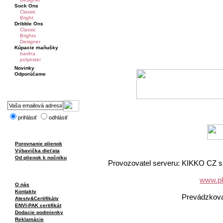
Sock Ons
Classic
Bright
Dribble Ons
Classic
Brights
Designer
Kúpacie maňušky
bavlna
polyester
Novinky
Odporúčame
prihlásiť
odhlásiť
Porovnanie plienok
Výbavička dieťata
Od plienok k nočníku
Provozovatel serveru: KIKKO CZ s.
www.pl
O nás
Kontakty
Prevádzkov
Atesty&Certifikáty
ENVI-PAK certifikát
Dodacie podmienky
Reklamácie