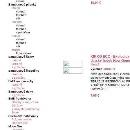
natural
10,94 €
Bambusové plienky
70x70
natural
farebné
mix
90x100
natural
farebne
s potlačou
30x30
natural
farebne
mix
60x60
froté natural
KIKKO ECO - Ekologick
Bambusové šatky
natural
detský hrček New Gene
farebné
[detail]
s potlačou
Výrobca:
XKKO®
Bambusové čiapočky
Nová generácia riadu z ekolo
farebné
s potlačou
biologicky odbúrateľného pla
BMB zavinovačky
TERAZ JE BEZPEČNÝ AJ P
farebné
POUŽITIE V MIKROVLNNEJ 
s potlačou
UMÝVAČKE!
Bambusové deky
s potlačou
7,08 €
BMB froté&velur
Osušky s kapucňou
Obrúsky
Vložky do podrsenky
Žinky
Plienkové nohavičky
PUL nohavičky
Ortopedické
Mocc Ons
Designer