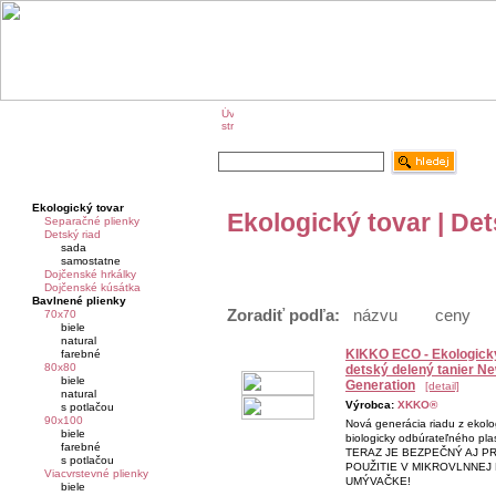
O značke KIKKO
KIKKO na veľtrhoch
Ekologický tovar
Ekologický tovar | Det
Separačné plienky
Detský riad
sada
samostatne
Dojčenské hrkálky
Dojčenské kúsátka
Bavlnené plienky
Zoradiť podľa:
názvu
ceny
70x70
biele
natural
KIKKO ECO - Ekologick
farebné
80x80
detský delený tanier N
biele
Generation
[detail]
natural
Výrobca:
XKKO®
s potlačou
90x100
Nová generácia riadu z ekolo
biele
biologicky odbúrateľného pla
farebné
TERAZ JE BEZPEČNÝ AJ P
s potlačou
POUŽITIE V MIKROVLNNEJ 
Viacvrstevné plienky
UMÝVAČKE!
biele