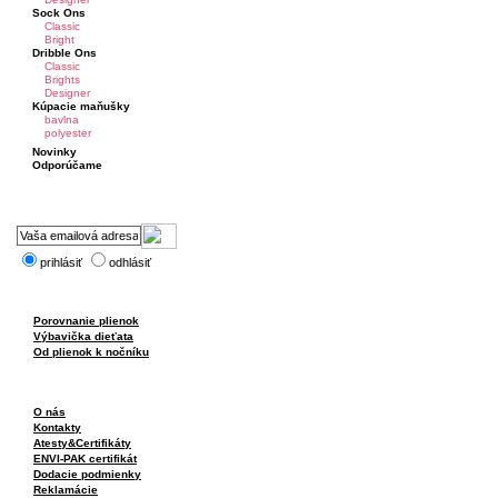
Sock Ons
Classic
Bright
Dribble Ons
Classic
Brights
Designer
Kúpacie maňušky
bavlna
polyester
Novinky
Odporúčame
prihlásiť
odhlásiť
Porovnanie plienok
Výbavička dieťata
Od plienok k nočníku
O nás
Kontakty
Atesty&Certifikáty
ENVI-PAK certifikát
Dodacie podmienky
Reklamácie