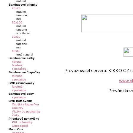
natural
Bambusové plienky
70x70
natural
farebné
mix
90x100
natural
farebne
s potlačou
30x30
natural
farebne
mix
60x60
froté natural
Bambusové šatky
natural
farebné
s potlačou
Provozovatel serveru: KIKKO CZ s.
Bambusové čiapočky
farebné
s potlačou
www.pl
BMB zavinovačky
farebné
Prevádzkov
s potlačou
Bambusové deky
s potlačou
BMB froté&velur
Osušky s kapucňou
Obrúsky
Vložky do podrsenky
Žinky
Plienkové nohavičky
PUL nohavičky
Ortopedické
Mocc Ons
Designer