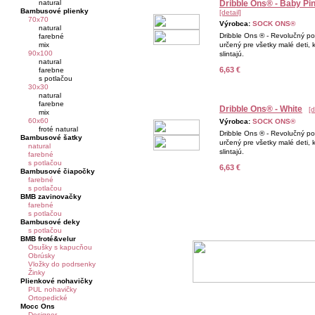
natural
Dribble Ons® - Baby Pi
Bambusové plienky
[detail]
70x70
Výrobca:
SOCK ONS®
natural
Dribble Ons ® - Revolučný p
farebné
mix
určený pre všetky malé deti, k
90x100
slintajú.
natural
6,63 €
farebne
s potlačou
30x30
natural
farebne
Dribble Ons® - White
[d
mix
60x60
Výrobca:
SOCK ONS®
froté natural
Dribble Ons ® - Revolučný p
Bambusové šatky
určený pre všetky malé deti, k
natural
slintajú.
farebné
s potlačou
6,63 €
Bambusové čiapočky
farebné
s potlačou
BMB zavinovačky
farebné
s potlačou
Bambusové deky
s potlačou
BMB froté&velur
Osušky s kapucňou
Obrúsky
Vložky do podrsenky
Žinky
Plienkové nohavičky
PUL nohavičky
Ortopedické
Mocc Ons
Designer