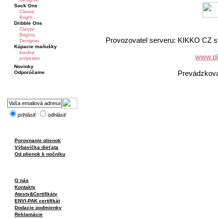
Sock Ons
Classic
Bright
Dribble Ons
Classic
Brights
Provozovatel serveru: KIKKO CZ s.
Designer
Kúpacie maňušky
bavlna
www.pl
polyester
Novinky
Prevádzkov
Odporúčame
prihlásiť
odhlásiť
Porovnanie plienok
Výbavička dieťata
Od plienok k nočníku
O nás
Kontakty
Atesty&Certifikáty
ENVI-PAK certifikát
Dodacie podmienky
Reklamácie