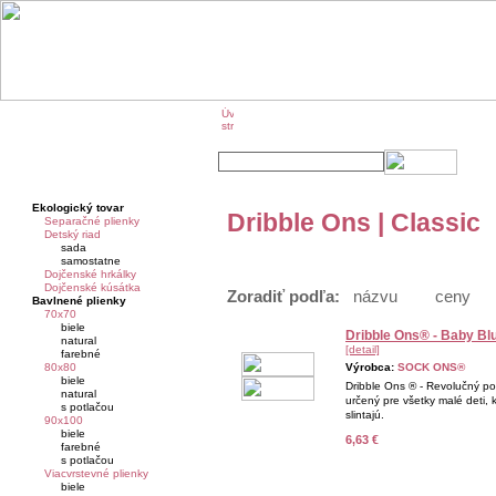
O značke KIKKO
KIKKO na veľtrhoch
Ekologický tovar
Dribble Ons | Classic
Separačné plienky
Detský riad
sada
samostatne
Dojčenské hrkálky
Dojčenské kúsátka
Zoradiť podľa:
názvu
ceny
Bavlnené plienky
70x70
biele
Dribble Ons® - Baby Bl
natural
[detail]
farebné
80x80
Výrobca:
SOCK ONS®
biele
Dribble Ons ® - Revolučný p
natural
určený pre všetky malé deti, k
s potlačou
slintajú.
90x100
biele
6,63 €
farebné
s potlačou
Viacvrstevné plienky
biele