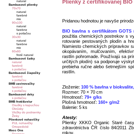
Plienky z certifikovanej BIO
natural
Bambusové plienky
70x70
natural
farebné
mix
Pridanou hodnotou je navyše prirodz
90x100
natural
farebne
BIO bavlna s certifikátom GOTS (
s potlačou
použitia chemických postrekov s vyu
30x30
rotovanie pestovaných plodín a hn
natural
farebne
Namiesto chemických prípravkov s
mix
okopávaním, mulčovaním, efektív
60x60
froté natural
rastlín pohromade. Používajú sa prí
Bambusové šatky
určitých plodín) sa podporuje výsky
natural
prebieha ručne alebo šetrnejším sp
farebné
s potlačou
rastlín.
Bambusové čiapočky
farebné
s potlačou
BMB zavinovačky
Zloženie:
100 % bavlna v biokvalit
farebné
s potlačou
Rozmer: 70 × 70 cm
Bambusové deky
Hmotnosť:
79+ g/ks
s potlačou
Plošná hmotnosť:
160+ g/m2
BMB froté&velur
Osušky s kapucňou
Balenie: 5 ks
Obrúsky
Vložky do podrsenky
Žinky
Atesty:
Plienkové nohavičky
Plienky XKKO Organic Staré časy 
PUL nohavičky
zdravotníctva ČR číslo 84/2011 Zb
Ortopedické
Mocc Ons
rokov.
Designer