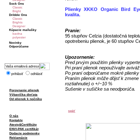
Sock Ons
Classic
Plienky XKKO Organic Bird Eye 
Bright
kvalita.
Dribble Ons
Classic
Brights
Designer
Pranie:
Kúpacie maňušky
bavlna
95 stupňov Celzia (dostatočná teplo
polyester
opotrebeniu plienok, je 60 stupňov Ce
Novinky
Odporúčame
Upozornenie:
Pred prvým použitím plienky vyperte
Pri praní plienok nepoužívajte aviváž
Po praní odporúčame mokré plienky 
prihlásiť
odhlásiť
Praním plienok môže dôjsť k zmene v
roztiahnutie) o +/−10 %
Sušenie v sušičke sa neodporúča.
Porovnanie plienok
Výbavička dieťata
Od plienok k nočníku
späť
O nás
Kontakty
Atesty&Certifikáty
ENVI-PAK certifikát
Dodacie podmienky
Reklamácie