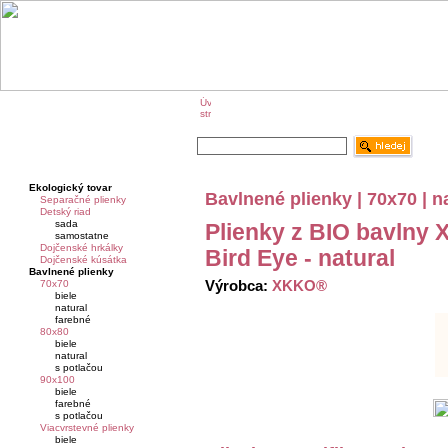
O značke KIKKO
KIKKO na veľtrhoch
Ekologický tovar
Bavlnené plienky | 70x70 | n
Separačné plienky
Detský riad
sada
Plienky z BIO bavlny
samostatne
Dojčenské hrkálky
Bird Eye - natural
Dojčenské kúsátka
Bavlnené plienky
Výrobca:
XKKO®
70x70
biele
natural
farebné
80x80
biele
natural
s potlačou
90x100
biele
farebné
s potlačou
Viacvrstevné plienky
biele