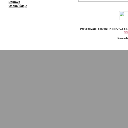
Doprava
Osobní údaje
Provozovatel serveru: KIKKO CZ s.r
ww
Prevád