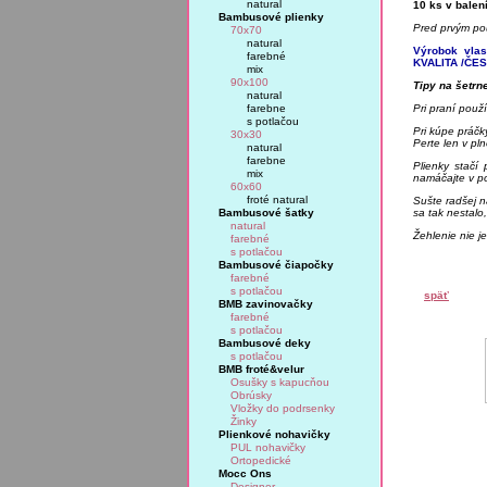
natural
10 ks v balení
Bambusové plienky
Pred prvým pou
70x70
natural
Výrobok vlas
farebné
KVALITA /ČE
mix
90x100
Tipy na šetrn
natural
farebne
Pri praní použí
s potlačou
Pri kúpe práčk
30x30
Perte len v pl
natural
farebne
Plienky stačí 
mix
namáčajte v po
60x60
froté natural
Sušte radšej n
Bambusové šatky
sa tak nestalo
natural
Žehlenie nie j
farebné
s potlačou
Bambusové čiapočky
farebné
s potlačou
späť
BMB zavinovačky
farebné
s potlačou
Bambusové deky
s potlačou
BMB froté&velur
Osušky s kapucňou
Obrúsky
Vložky do podrsenky
Žinky
Plienkové nohavičky
PUL nohavičky
Ortopedické
Mocc Ons
Designer