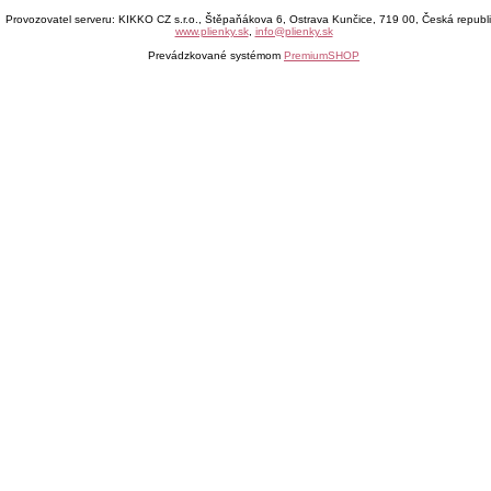
Provozovatel serveru: KIKKO CZ s.r.o., Štěpaňákova 6, Ostrava Kunčice, 719 00, Česká republ
www.plienky.sk
,
info@plienky.sk
Prevádzkované systémom
PremiumSHOP