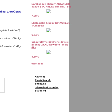
Bambusové plienky XKKO BMB
30x30 S&C Natural Mix MIX - 9ks
značku ZARUČENÁ
7,20 €
Ekologické hračky KIKKO®ECO -
Trumpetka
egória A alebo B).
6,74 €
4x nižšia. Plienky
Viacvrstevné bavlnené detské
plienky XKKO Newborn - biele
 ich životnosť. Aby
6ks
8,89 €
viac akcii
Kikko.cz
Plastelina.sk
Shopy.cz
Internetové stránky
Sialini.cz