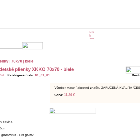
e KIKKO
KIKKO na veľtrhoch
KIKKO v médiách
enky | 70x70 | biele
detské plienky XKKO 70x70 - biele
O®
Katalógové číslo:
01_01_01
Dost
Výrobok vlastní akostnú značku ZARUČENÁ KVALITA /ČE
11,29 €
Cena:
 bavlna
0cm
gramov/ks , 119 gr./m2