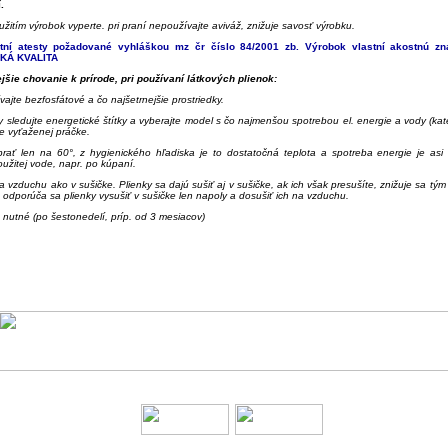
.
žitím výrobok vyperte. pri praní nepoužívajte aviváž, znižuje savosť výrobku.
tní atesty požadované vyhláškou mz čr číslo 84/2001 zb. Výrobok vlastní akostnú 
SKÁ KVALITA
ejšie chovanie k prírode, pri používaní látkových plienok:
vajte bezfosfátové a čo najšetrnejšie prostriedky.
y sledujte energetické štítky a vyberajte model s čo najmenšou spotrebou el. energie a vody (kat
ne vyťaženej práčke.
prať len na 60°, z hygienického hľadiska je to dostatočná teplota a spotreba energie je asi 
užitej vode, napr. po kúpaní.
a vzduchu ako v sušičke. Plienky sa dajú sušiť aj v sušičke, ak ich však presušíte, znižuje sa tým
, odporúča sa plienky vysušiť v sušičke len napoly a dosušiť ich na vzduchu.
e nutné (po šestonedelí, príp. od 3 mesiacov)