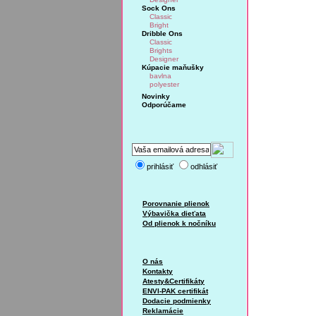
Sock Ons
Classic
Bright
Dribble Ons
Classic
Brights
Designer
Kúpacie maňušky
bavlna
polyester
Novinky
Odporúčame
prihlásiť
odhlásiť
Porovnanie plienok
Výbavička dieťata
Od plienok k nočníku
O nás
Kontakty
Atesty&Certifikáty
ENVI-PAK certifikát
Dodacie podmienky
Reklamácie