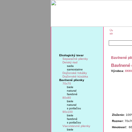
O značk
Ekologický tovar
Bavlnené pli
Separačné plienky
Detský riad
Bavlnené 
sada
samostatne
Výrobca:
XKK
Dojčenské hrkálky
Dojčenské kúsátka
Bavlnené plienky
70x70
biele
natural
farebné
80x80
biele
natural
s potlačou
90x100
Zloženie:
100%
biele
farebné
Rozmer:
70x7
s potlačou
Viacvrstevné plienky
Hmotnosť:
60 
biele