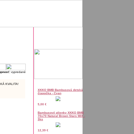
upnosť:
vypredané
SKÁ KVALITA!
XKKO BMB Bambusová detská
čiapočka - Cyan
5,00 €
Bambusové plienky XKKO BMB
70x70 Natural Brown Stars MIX -
3ks
12,39 €